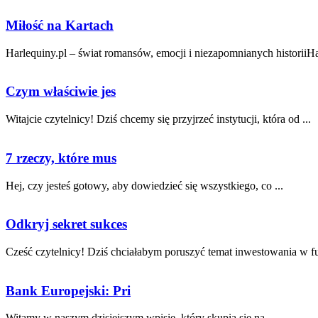
Miłość na Kartach
Harlequiny.pl – świat romansów, emocji i niezapomnianych historiiHar
Czym właściwie jes
Witajcie⁣ czytelnicy! ⁢Dziś chcemy się przyjrzeć instytucji, która od ...
7 rzeczy, które mus
Hej,‍ czy jesteś ⁣gotowy, aby dowiedzieć się wszystkiego, co ...
Odkryj sekret sukces
Cześć czytelnicy! Dziś chciałabym poruszyć temat inwestowania w fu
Bank Europejski: Pri
Witamy w naszym dzisiejszym wpisie, który ⁣skupia się na ...