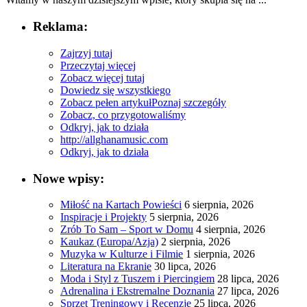
Reklama:
Zajrzyj tutaj
Przeczytaj więcej
Zobacz więcej tutaj
Dowiedz się wszystkiego
Zobacz pełen artykuł
Poznaj szczegóły
Zobacz, co przygotowaliśmy
Odkryj, jak to działa
http://allghanamusic.com
Odkryj, jak to działa
Nowe wpisy:
Miłość na Kartach Powieści
6 sierpnia, 2026
Inspiracje i Projekty
5 sierpnia, 2026
Zrób To Sam – Sport w Domu
4 sierpnia, 2026
Kaukaz (Europa/Azja)
2 sierpnia, 2026
Muzyka w Kulturze i Filmie
1 sierpnia, 2026
Literatura na Ekranie
30 lipca, 2026
Moda i Styl z Tuszem i Piercingiem
28 lipca, 2026
Adrenalina i Ekstremalne Doznania
27 lipca, 2026
Sprzęt Treningowy i Recenzje
25 lipca, 2026