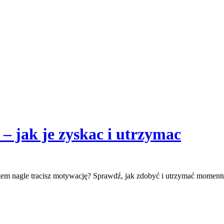
 jak je zyskac i utrzymac
 potem nagle tracisz motywację? Sprawdź, jak zdobyć i utrzymać mom